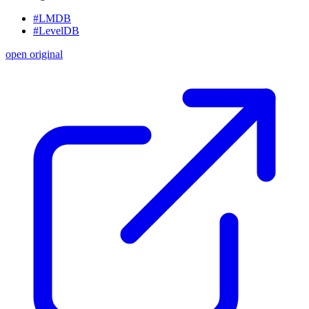
#LMDB
#LevelDB
open original