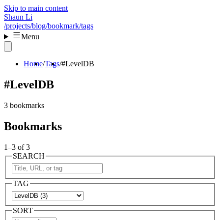
Skip to main content
Shaun Li
/projects
/blog
/bookmark
/tags
Menu
Home
Tags
#LevelDB
#LevelDB
3 bookmarks
Bookmarks
1–3 of 3
SEARCH
TAG
SORT