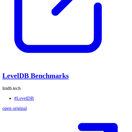
LevelDB Benchmarks
lmdb.tech
#LevelDB
open original