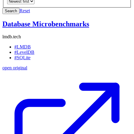
Reset
Search
Database Microbenchmarks
lmdb.tech
#LMDB
#LevelDB
#SQLite
open original