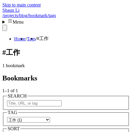
Skip to main content
Shaun Li
/projects
/blog
/bookmark
/tags
Menu
#工作
Home
Tags
#工作
1 bookmark
Bookmarks
1–1 of 1
SEARCH
TAG
SORT