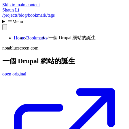
Skip to main content
Shaun Li
/projects
/blog
/bookmark
/tags
Menu
一個 Drupal 網站的誕生
Home
Bookmarks
notabluescreen.com
一個 Drupal 網站的誕生
open original