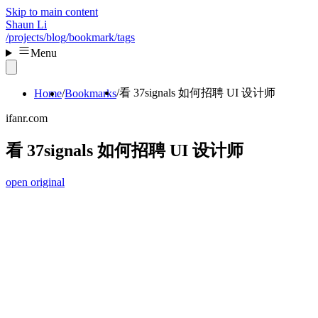
Skip to main content
Shaun Li
/projects
/blog
/bookmark
/tags
Menu
看 37signals 如何招聘 UI 设计师
Home
Bookmarks
ifanr.com
看 37signals 如何招聘 UI 设计师
open original