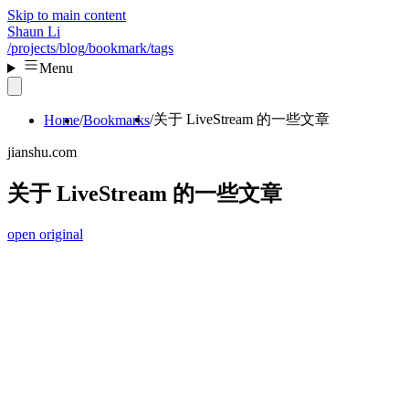
Skip to main content
Shaun Li
/projects
/blog
/bookmark
/tags
Menu
关于 LiveStream 的一些文章
Home
Bookmarks
jianshu.com
关于 LiveStream 的一些文章
open original