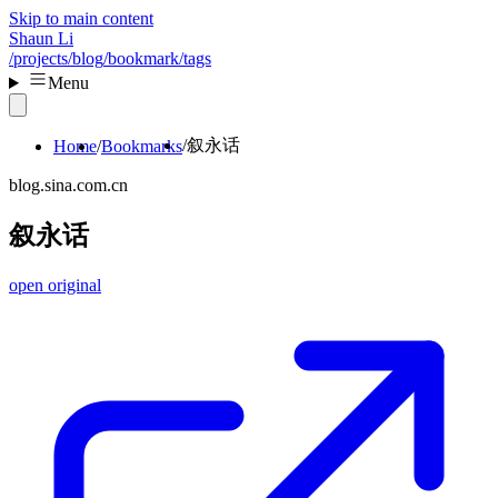
Skip to main content
Shaun Li
/projects
/blog
/bookmark
/tags
Menu
叙永话
Home
Bookmarks
blog.sina.com.cn
叙永话
open original